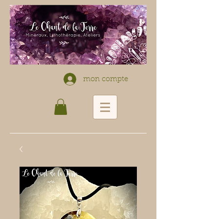
mon compte