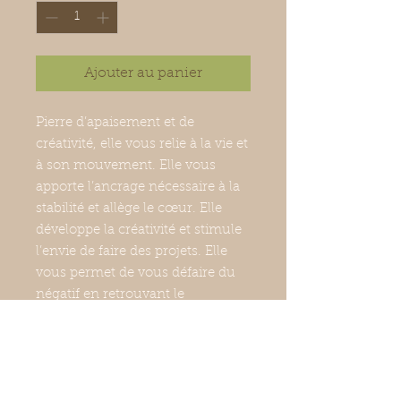
Ajouter au panier
Pierre d’apaisement et de
créativité, elle vous relie à la vie et
à son mouvement. Elle vous
apporte l’ancrage nécessaire à la
stabilité et allège le cœur. Elle
développe la créativité et stimule
l’envie de faire des projets. Elle
vous permet de vous défaire du
négatif en retrouvant le
mouvement, l’élan de vie.
vendue par paire