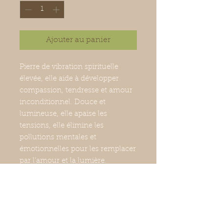
Ajouter au panier
Pierre de vibration spirituelle
élevée, elle aide à développer
compassion, tendresse et amour
inconditionnel. Douce et
lumineuse, elle apaise les
tensions, elle élimine les
pollutions mentales et
émotionnelles pour les remplacer
par l’amour et la lumière.
cabochon percé et cordon coton
(couleur du cordon au choix)
4,1cm x 3cm