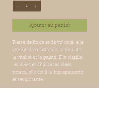
Ajouter au panier
Pierre de force et de volonté, elle
stimule la résistance, la tonicité,
la vitalité et la gaieté. Elle clarifie
les idées et chasse les idées
noires, elle est à la fois apaisante
et revigorante.
galet roulé
4,7cm
origine Brésil
commerce équitable