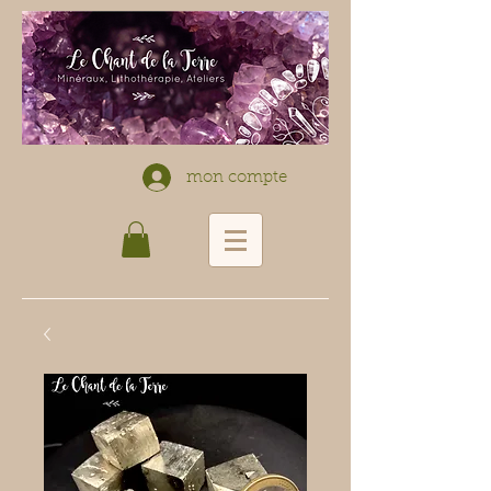
mon compte