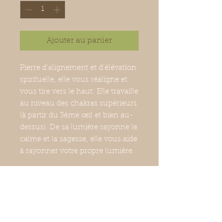
Ajouter au panier
Pierre d’alignement et d’élévation
spirituelle, elle vous réaligne et
vous tire vers le haut. Elle travaille
au niveau des chakras supérieurs
(à partir du 3ème œil et bien au-
dessus). De sa lumière rayonne le
calme et la sagesse, elle vous aide
à rayonner votre propre lumière.
Pendentif monté avec une bêlière
en argent.
Vendu sans cordon.