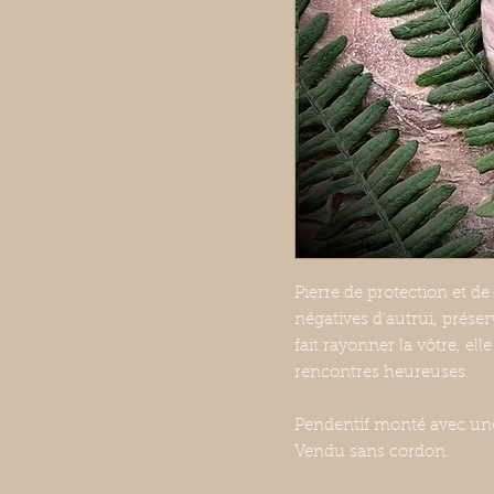
Pierre de protection et de 
négatives d’autrui, préser
fait rayonner la vôtre, elle
rencontres heureuses.
Pendentif monté avec une
Vendu sans cordon.