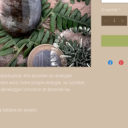
Quantité
*
spiritualité, elle absorbe les énergies
vant ainsi votre propre énergie, sa lumière
 développe l’intuition et favorise les
 bêlière en argent.