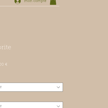
mon compte
rite
Prix
00 €
inal
promotionnel
r
r