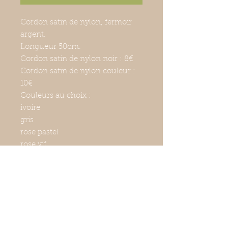
Cordon satin de nylon, fermoir
argent.
Longueur 50cm.
Cordon satin de nylon noir : 8€
Cordon satin de nylon couleur :
10€
Couleurs au choix :
ivoire
gris
rose pastel
rose vif
violet
vert clair
bleu ciel
bleu marine
noir