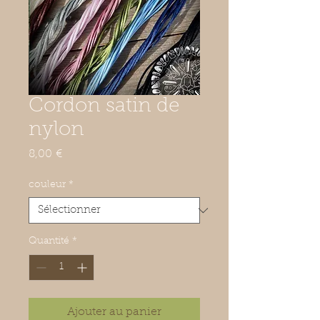
Cordon satin de
nylon
Prix
8,00 €
couleur
*
Quantité
*
Ajouter au panier